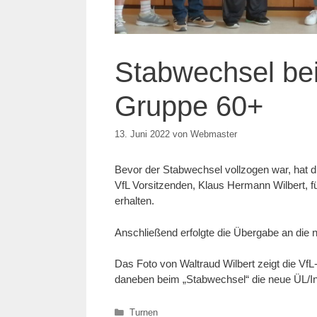
Stabwechsel bei
Gruppe 60+
13. Juni 2022
von
Webmaster
Bevor der Stabwechsel vollzogen war, hat di
VfL Vorsitzenden, Klaus Hermann Wilbert, f
erhalten.
Anschließend erfolgte die Übergabe an die 
Das Foto von Waltraud Wilbert zeigt die Vf
daneben beim „Stabwechsel“ die neue ÜL/In 
Kategorien
Turnen