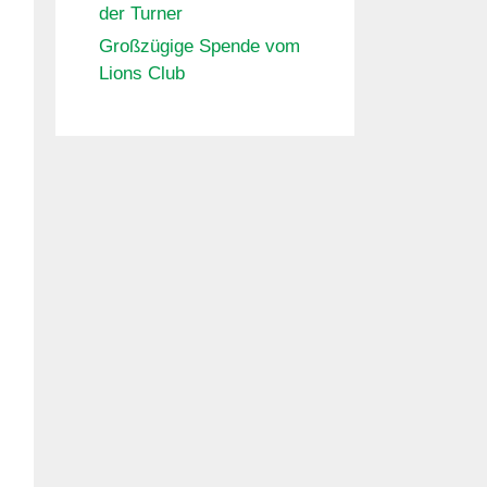
der Turner
Großzügige Spende vom
Lions Club