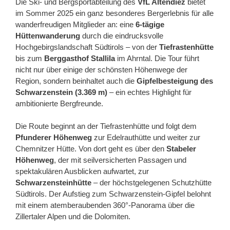
Die Ski- und Bergsportabteilung des
VfL Altendiez
bietet
im Sommer 2025 ein ganz besonderes Bergerlebnis für alle
wanderfreudigen Mitglieder an: eine
6-tägige
Hüttenwanderung
durch die eindrucksvolle
Hochgebirgslandschaft Südtirols – von der
Tiefrastenhütte
bis zum
Berggasthof Stallila
im Ahrntal. Die Tour führt
nicht nur über einige der schönsten Höhenwege der
Region, sondern beinhaltet auch die
Gipfelbesteigung des
Schwarzenstein (3.369 m)
– ein echtes Highlight für
ambitionierte Bergfreunde.
Die Route beginnt an der Tiefrastenhütte und folgt dem
Pfunderer Höhenweg
zur Edelrauthütte und weiter zur
Chemnitzer Hütte. Von dort geht es über den
Stabeler
Höhenweg
, der mit seilversicherten Passagen und
spektakulären Ausblicken aufwartet, zur
Schwarzensteinhütte
– der höchstgelegenen Schutzhütte
Südtirols. Der Aufstieg zum Schwarzenstein-Gipfel belohnt
mit einem atemberaubenden 360°-Panorama über die
Zillertaler Alpen und die Dolomiten.