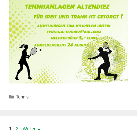
Kategorien
Tennis
Seite
Seite
1
2
Weiter
→