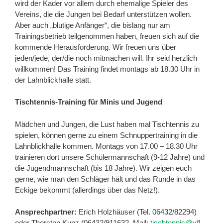
wird der Kader vor allem durch ehemalige Spieler des
Vereins, die die Jungen bei Bedarf unterstützen wollen.
Aber auch „blutige Anfänger“, die bislang nur am
Trainingsbetrieb teilgenommen haben, freuen sich auf die
kommende Herausforderung. Wir freuen uns über
jeden/jede, der/die noch mitmachen will. Ihr seid herzlich
willkommen! Das Training findet montags ab 18.30 Uhr in
der Lahnblickhalle statt.
Tischtennis-Training für Minis und Jugend
Mädchen und Jungen, die Lust haben mal Tischtennis zu
spielen, können gerne zu einem Schnuppertraining in die
Lahnblickhalle kommen. Montags von 17.00 – 18.30 Uhr
trainieren dort unsere Schülermannschaft (9-12 Jahre) und
die Jugendmannschaft (bis 18 Jahre). Wir zeigen euch
gerne, wie man den Schläger hält und das Runde in das
Eckige bekommt (allerdings über das Netz!).
Ansprechpartner:
Erich Holzhäuser (Tel. 06432/82294)
oder Thorsten Kunz (06432/911632, Mail:
tischtennis@vfl-