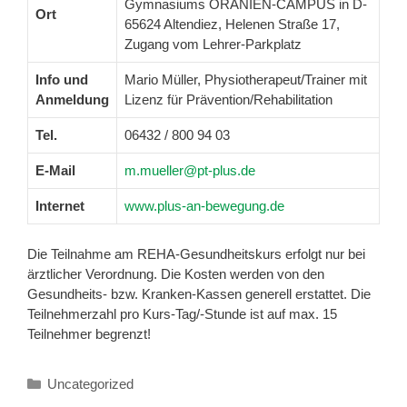
Gymnasiums ORANIEN-CAMPUS in D-
Ort
65624 Altendiez, Helenen Straße 17,
Zugang vom Lehrer-Parkplatz
Info und
Mario Müller, Physiotherapeut/Trainer mit
Anmeldung
Lizenz für Prävention/Rehabilitation
Tel.
06432 / 800 94 03
E-Mail
m.mueller@pt-plus.de
Internet
www.plus-an-bewegung.de
Die Teilnahme am REHA-Gesundheitskurs erfolgt nur bei
ärztlicher Verordnung. Die Kosten werden von den
Gesundheits- bzw. Kranken-Kassen generell erstattet. Die
Teilnehmerzahl pro Kurs-Tag/-Stunde ist auf max. 15
Teilnehmer begrenzt!
Kategorien
Uncategorized