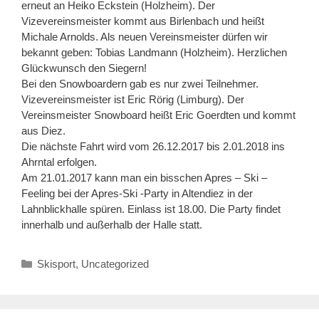
erneut an Heiko Eckstein (Holzheim). Der
Vizevereinsmeister kommt aus Birlenbach und heißt
Michale Arnolds. Als neuen Vereinsmeister dürfen wir
bekannt geben: Tobias Landmann (Holzheim). Herzlichen
Glückwunsch den Siegern!
Bei den Snowboardern gab es nur zwei Teilnehmer.
Vizevereinsmeister ist Eric Rörig (Limburg). Der
Vereinsmeister Snowboard heißt Eric Goerdten und kommt
aus Diez.
Die nächste Fahrt wird vom 26.12.2017 bis 2.01.2018 ins
Ahrntal erfolgen.
Am 21.01.2017 kann man ein bisschen Apres – Ski –
Feeling bei der Apres-Ski -Party in Altendiez in der
Lahnblickhalle spüren. Einlass ist 18.00. Die Party findet
innerhalb und außerhalb der Halle statt.
Kategorien
Skisport
,
Uncategorized