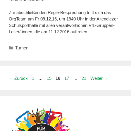
Zur abschließenden Regie-Besprechung trifft sich das
OrgTeam am Fr 09.12.16, um 1940 Uhr in der Altendiezer
Schulsporthalle mit allen verantwortlichen VfL-Gruppen-
Leiter/-innen, die am 11.12.2016 auftreten.
Kategorien
Turnen
Seite
Seite
Seite
Seite
Seite
←
Zurück
1
…
15
16
17
…
21
Weiter
→