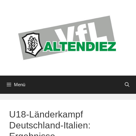
Zum
Inhalt
springen
Menü
U18-Länderkampf
Deutschland-Italien: