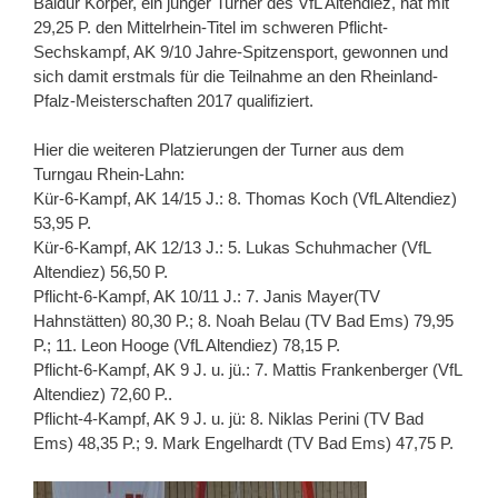
Baldur Körper, ein junger Turner des VfL Altendiez, hat mit
29,25 P. den Mittelrhein-Titel im schweren Pflicht-
Sechskampf, AK 9/10 Jahre-Spitzensport, gewonnen und
sich damit erstmals für die Teilnahme an den Rheinland-
Pfalz-Meisterschaften 2017 qualifiziert.
Hier die weiteren Platzierungen der Turner aus dem
Turngau Rhein-Lahn:
Kür-6-Kampf, AK 14/15 J.: 8. Thomas Koch (VfL Altendiez)
53,95 P.
Kür-6-Kampf, AK 12/13 J.: 5. Lukas Schuhmacher (VfL
Altendiez) 56,50 P.
Pflicht-6-Kampf, AK 10/11 J.: 7. Janis Mayer(TV
Hahnstätten) 80,30 P.; 8. Noah Belau (TV Bad Ems) 79,95
P.; 11. Leon Hooge (VfL Altendiez) 78,15 P.
Pflicht-6-Kampf, AK 9 J. u. jü.: 7. Mattis Frankenberger (VfL
Altendiez) 72,60 P..
Pflicht-4-Kampf, AK 9 J. u. jü: 8. Niklas Perini (TV Bad
Ems) 48,35 P.; 9. Mark Engelhardt (TV Bad Ems) 47,75 P.