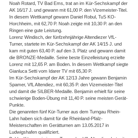
Noah Rotard, TV Bad Ems, trat an im Kür-Sechskampf der
AK 16/17 J. und gewann mit 61,00 P. den Vizemeister-Titel.
In diesem Wettkampf gewann Daniel Robul, TuS KO-
Horchheim, mit 62,70 P. Noah zeigte mit 10,30 P. an den
Ringen eine gute Leistung.
Lorenz Windisch, der fünfzehnjährige Altendiezer VfL-
Turner, startete im Kür-Sechskampf der AK 14/15 J. und
kam mit guten 63,40 P. auf den 3. Platz und gewann damit
die BRONZE-Medaille. Seine beste Einzelleistung erzielte
Lorenz mit 12,65 P. am Boden. In diesem Wettkampf siegte
Gianluca Setti vom Idarer TV mit 65,30 P.
Im Kür-Sechskampf der AK 12/13 Jahre gewann Benjamin
Spamer, VfL Altendiez, mit 60,35 P. den Vizemeister-Titel
und damit die SILBER-Medaille. Benjamin erhielt für seine
schwierige Boden-Übung mit 11,40 P. seine meisten Gerät-
Punkte.
Die genannten fünf Kür-Turner aus dem Turngau Rhein-
Lahn haben sich damit für die Rheinland-Pfalz-
Meisterschaften im Gerätturnen am 13.05.2017 in
Ludwigshafen qualifiziert.