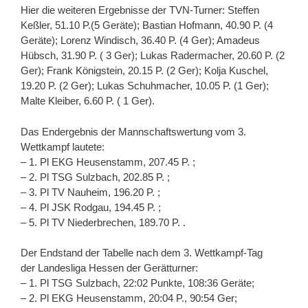
Hier die weiteren Ergebnisse der TVN-Turner: Steffen
Keßler, 51.10 P.(5 Geräte); Bastian Hofmann, 40.90 P. (4
Geräte); Lorenz Windisch, 36.40 P. (4 Ger); Amadeus
Hübsch, 31.90 P. ( 3 Ger); Lukas Radermacher, 20.60 P. (2
Ger); Frank Königstein, 20.15 P. (2 Ger); Kolja Kuschel,
19.20 P. (2 Ger); Lukas Schuhmacher, 10.05 P. (1 Ger);
Malte Kleiber, 6.60 P. ( 1 Ger).
Das Endergebnis der Mannschaftswertung vom 3.
Wettkampf lautete:
– 1. Pl EKG Heusenstamm, 207.45 P. ;
– 2. Pl TSG Sulzbach, 202.85 P. ;
– 3. Pl TV Nauheim, 196.20 P. ;
– 4. Pl JSK Rodgau, 194.45 P. ;
– 5. Pl TV Niederbrechen, 189.70 P. .
Der Endstand der Tabelle nach dem 3. Wettkampf-Tag
der Landesliga Hessen der Gerätturner:
– 1. Pl TSG Sulzbach, 22:02 Punkte, 108:36 Geräte;
– 2. Pl EKG Heusenstamm, 20:04 P., 90:54 Ger;