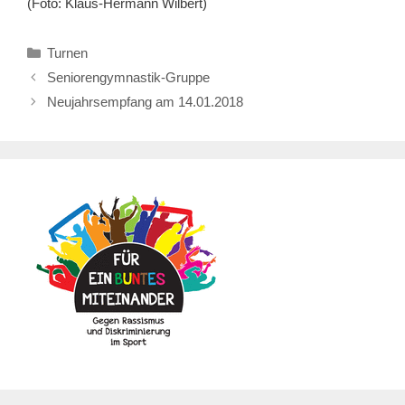
(Foto: Klaus-Hermann Wilbert)
Kategorien
Turnen
Seniorengymnastik-Gruppe
Neujahrsempfang am 14.01.2018