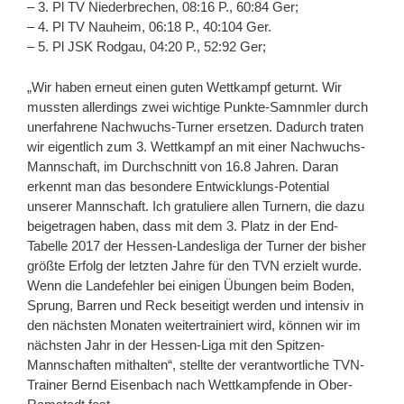
– 3. Pl TV Niederbrechen, 08:16 P., 60:84 Ger;
– 4. Pl TV Nauheim, 06:18 P., 40:104 Ger.
– 5. Pl JSK Rodgau, 04:20 P., 52:92 Ger;
„Wir haben erneut einen guten Wettkampf geturnt. Wir
mussten allerdings zwei wichtige Punkte-Samnmler durch
unerfahrene Nachwuchs-Turner ersetzen. Dadurch traten
wir eigentlich zum 3. Wettkampf an mit einer Nachwuchs-
Mannschaft, im Durchschnitt von 16.8 Jahren. Daran
erkennt man das besondere Entwicklungs-Potential
unserer Mannschaft. Ich gratuliere allen Turnern, die dazu
beigetragen haben, dass mit dem 3. Platz in der End-
Tabelle 2017 der Hessen-Landesliga der Turner der bisher
größte Erfolg der letzten Jahre für den TVN erzielt wurde.
Wenn die Landefehler bei einigen Übungen beim Boden,
Sprung, Barren und Reck beseitigt werden und intensiv in
den nächsten Monaten weitertrainiert wird, können wir im
nächsten Jahr in der Hessen-Liga mit den Spitzen-
Mannschaften mithalten“, stellte der verantwortliche TVN-
Trainer Bernd Eisenbach nach Wettkampfende in Ober-