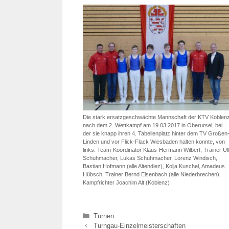
Die stark ersatzgeschwächte Mannschaft der KTV Koblen
nach dem 2. Wettkampf am 19.03.2017 in Oberursel, bei
der sie knapp ihren 4. Tabellenplatz hinter dem TV Großen
Linden und vor Flick-Flack Wiesbaden halten konnte, von
links: Team-Koordinator Klaus-Hermann Wilbert, Trainer Ul
Schuhmacher, Lukas Schuhmacher, Lorenz Windisch,
Bastian Hofmann (alle Altendiez), Kolja Kuschel, Amadeus
Hübsch, Trainer Bernd Eisenbach (alle Niederbrechen),
Kampfrichter Joachim Alt (Koblenz)
Kategorien
Turnen
Turngau-Einzelmeisterschaften