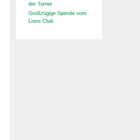
der Turner
Großzügige Spende vom
Lions Club