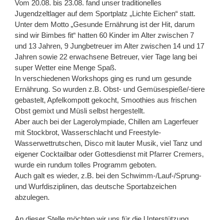
Vom 20.08. bis 23.08. fand unser traditionelles
Jugendzeltlager auf dem Sportplatz „Lichte Eichen“ statt.
Unter dem Motto „Gesunde Ernährung ist der Hit, darum
sind wir Bimbes fit“ hatten 60 Kinder im Alter zwischen 7
und 13 Jahren, 9 Jungbetreuer im Alter zwischen 14 und 17
Jahren sowie 22 erwachsene Betreuer, vier Tage lang bei
super Wetter eine Menge Spaß.
In verschiedenen Workshops ging es rund um gesunde
Ernährung. So wurden z.B. Obst- und Gemüsespieße/-tiere
gebastelt, Apfelkompott gekocht, Smoothies aus frischen
Obst gemixt und Müsli selbst hergestellt.
Aber auch bei der Lagerolympiade, Chillen am Lagerfeuer
mit Stockbrot, Wasserschlacht und Freestyle-
Wasserwettrutschen, Disco mit lauter Musik, viel Tanz und
eigener Cocktailbar oder Gottesdienst mit Pfarrer Cremers,
wurde ein rundum tolles Programm geboten.
Auch galt es wieder, z.B. bei den Schwimm-/Lauf-/Sprung-
und Wurfdisziplinen, das deutsche Sportabzeichen
abzulegen.
An dieser Stelle möchten wir uns für die Unterstützung